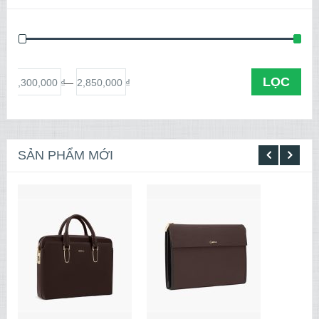
LỌC
1,300,000 ₫
2,850,000 ₫
iá
—
SẢN PHẨM MỚI