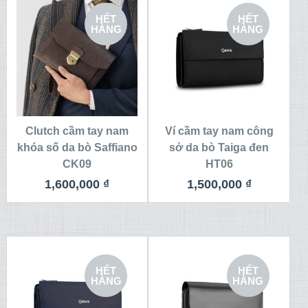
HẾT
HẾT
HÀNG
HÀNG
Clutch cầm tay nam
Ví cầm tay nam công
khóa số da bò Saffiano
sở da bò Taiga đen
CK09
HT06
1,600,000
₫
1,500,000
₫
HẾT
HẾT
HÀNG
HÀNG