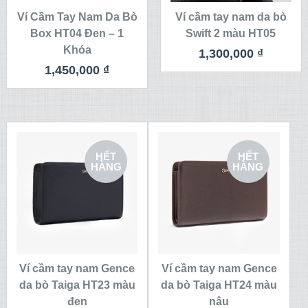
Ví Cầm Tay Nam Da Bò
Ví cầm tay nam da bò
Box HT04 Đen – 1
Swift 2 màu HT05
Khóa
1,300,000
₫
1,450,000
₫
HẾT
HẾT
HÀNG
HÀNG
Ví cầm tay nam Gence
Ví cầm tay nam Gence
da bò Taiga HT23 màu
da bò Taiga HT24 màu
đen
nâu