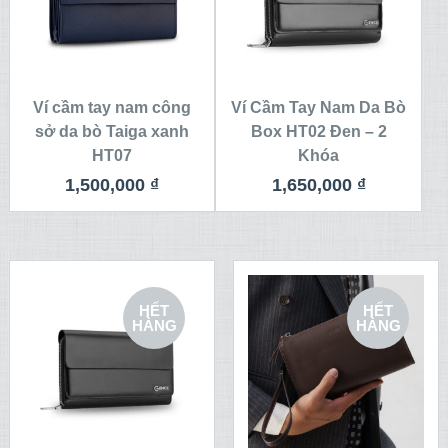
Ví cầm tay nam công
Ví Cầm Tay Nam Da Bò
sở da bò Taiga xanh
Box HT02 Đen – 2
HT07
Khóa
1,500,000
₫
1,650,000
₫
HẾT
HẾT
HÀNG
HÀNG