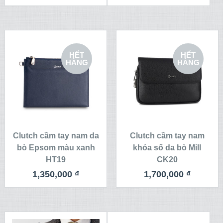
HẾT
HẾT
HÀNG
HÀNG
Clutch cầm tay nam da
Clutch cầm tay nam
bò Epsom màu xanh
khóa số da bò Mill
HT19
CK20
1,350,000
₫
1,700,000
₫