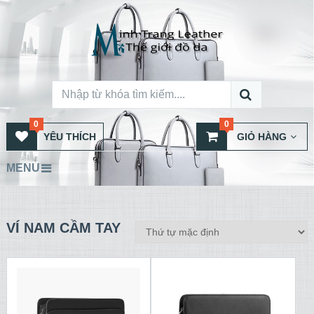
0
0
YÊU THÍCH
GIỎ HÀNG
MENU
VÍ NAM CẦM TAY