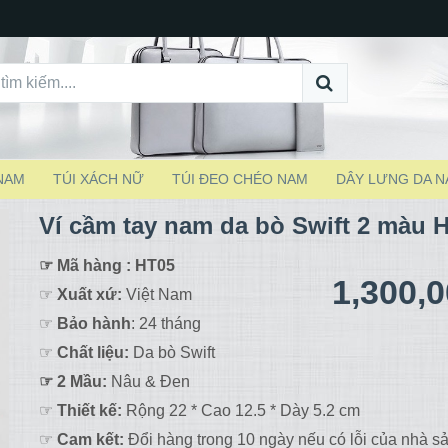
 NAM
TÚI XÁCH NỮ
TÚI ĐEO CHÉO NAM
DÂY LƯNG DA 
Ví cầm tay nam da bò Swift 2 màu 
☞ Mã hàng : HT05
1,300,
☞
Xuất xứ:
Việt Nam
☞
Bảo hành
: 24 tháng
☞
Chất liệu:
Da bò Swift
☞ 2 Mầu:
Nâu & Đen
☞
Thiết kế:
Rộng 22 * Cao 12.5 * Dày 5.2 cm
☞
Cam kết:
Đổi hàng trong 10 ngày nếu có lỗi của nhà sả