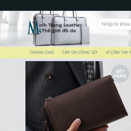
TRANG CHỦ
CẶP DA CÔNG SỞ
VÍ CẦM TAY
HẾT
HÀNG