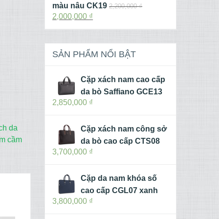
màu nâu CK19
2,200,000
₫
2,000,000
₫
SẢN PHẨM NỔI BẬT
Cặp xách nam cao cấp
da bò Saffiano GCE13
2,850,000
₫
tch da
Cặp xách nam công sở
am cầm
da bò cao cấp CTS08
3,700,000
₫
Cặp da nam khóa số
cao cấp CGL07 xanh
3,800,000
₫