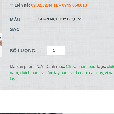
☞
Liên hệ:
09.32.32.44.11
– 0945.650.610
MẦU
SẮC
SỐ LƯỢNG:
Mã sản phẩm:
N/A
.
Danh mục:
Chưa phân loại
.
Tags:
clu
nam
,
clutch nam
,
ví cầm tay nam
,
vi da nam cam tay
,
ví n
tay
.