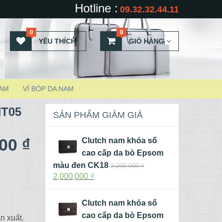
Hotline :
09.32.32.44.11
0
0
YÊU THÍCH
GIỎ HÀNG
NAM
VÍ BÓP DA NAM
HT05
SẢN PHẨM GIẢM GIÁ
000
₫
Clutch nam khóa số
cao cấp da bò Epsom
màu đen CK18
2,200,000
₫
2,000,000
₫
Clutch nam khóa số
cao cấp da bò Epsom
n xuất.