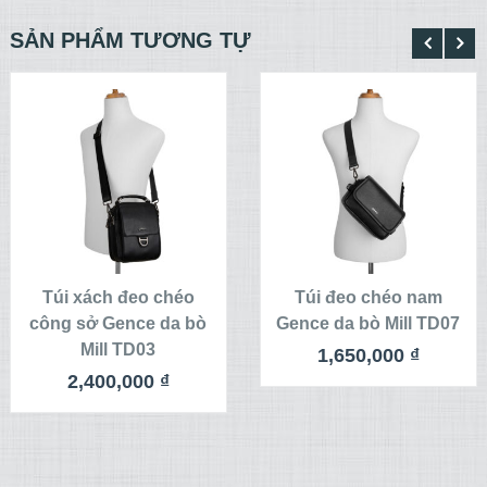
SẢN PHẨM TƯƠNG TỰ
XEM CHI TIẾT
XEM CHI TIẾT
THÊM VÀO
THÊM VÀO
GIỎ HÀNG
GIỎ HÀNG
Túi xách đeo chéo
Túi đeo chéo nam
công sở Gence da bò
Gence da bò Mill TD07
Mill TD03
1,650,000
₫
2,400,000
₫