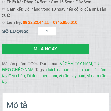
☞
Thiết kế:
Rộng 24.5cm * Cao 16.5cm * Dày 6cm
☞
Cam kết:
Đổi hàng trong 10 ngày nếu có lỗi của nhà sản
xuất.
☞
Liên hệ:
09.32.32.44.11
– 0945.650.610
SỐ LƯỢNG:
MUA NGAY
Mã sản phẩm:
TC04
.
Danh mục:
VÍ CẦM TAY NAM
,
TÚI
ĐEO CHÉO NAM
.
Tags:
clutch da nam
,
clutch nam
,
túi cầm
tay đeo chéo
,
túi đeo chéo nam
,
ví cầm tay nam
,
ví nam cầm
tay
.
Mô tả