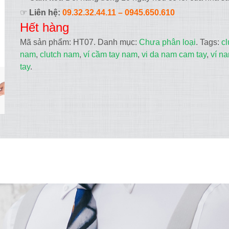
☞
Liên hệ:
09.32.32.44.11
– 0945.650.610
Hết hàng
Mã sản phẩm:
HT07
.
Danh mục:
Chưa phân loại
.
Tags:
cl
nam
,
clutch nam
,
ví cầm tay nam
,
vi da nam cam tay
,
ví n
tay
.