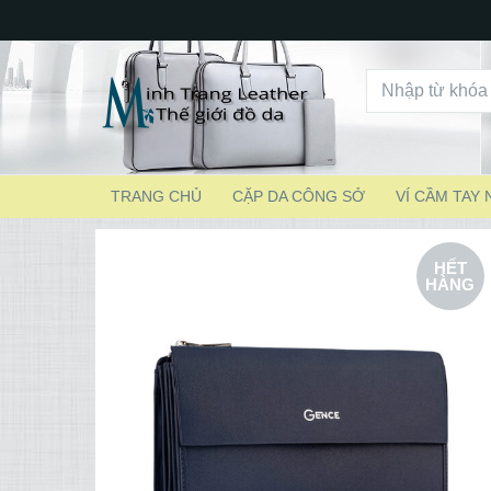
TRANG CHỦ
CẶP DA CÔNG SỞ
VÍ CẦM TAY
HẾT
HÀNG