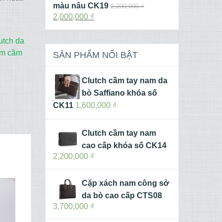
màu nâu CK19
2,200,000
₫
2,000,000
₫
utch da
am cầm
SẢN PHẨM NỔI BẬT
Clutch cầm tay nam da
bò Saffiano khóa số
CK11
1,600,000
₫
Clutch cầm tay nam
cao cấp khóa số CK14
2,200,000
₫
Cặp xách nam công sở
da bò cao cấp CTS08
3,700,000
₫