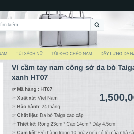
 NAM
TÚI XÁCH NỮ
TÚI ĐEO CHÉO NAM
DÂY LƯNG DA 
Ví cầm tay nam công sở da bò Taig
xanh HT07
☞ Mã hàng : HT07
1,500,
☞
Xuất xứ:
Việt Nam
☞
Bảo hành
: 24 tháng
☞
Chất liệu:
Da bò Taiga cao cấp
☞
Thiết kế:
Rộng 23cm * Cao 14cm * Dày 4.5cm
☞
Cam kết:
Đổi hàng trong 10 ngày nếu có lỗi của nhà sả