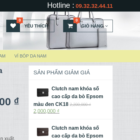
Hotline :
09.32.32.44.11
0
0
YÊU THÍCH
GIỎ HÀNG
NAM
VÍ BÓP DA NAM
a
SẢN PHẨM GIẢM GIÁ
Clutch nam khóa số
cao cấp da bò Epsom
000
₫
màu đen CK18
2,200,000
₫
2,000,000
₫
Clutch nam khóa số
cao cấp da bò Epsom
n xuất.