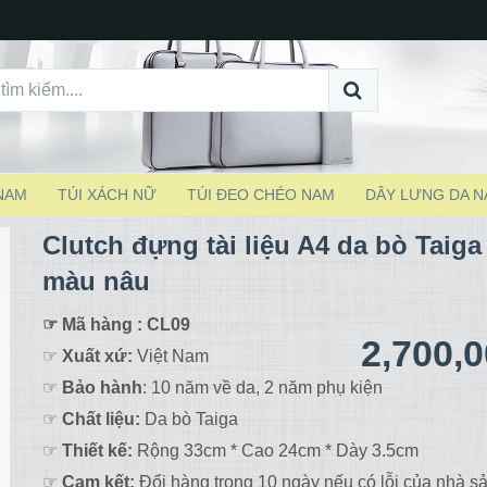
 NAM
TÚI XÁCH NỮ
TÚI ĐEO CHÉO NAM
DÂY LƯNG DA 
Clutch đựng tài liệu A4 da bò Taig
màu nâu
☞ Mã hàng : CL09
2,700,
☞
Xuất xứ:
Việt Nam
☞
Bảo hành
: 10 năm về da, 2 năm phụ kiện
☞
Chất liệu:
Da bò Taiga
☞
Thiết kế:
Rộng 33cm * Cao 24cm * Dày 3.5cm
☞
Cam kết:
Đổi hàng trong 10 ngày nếu có lỗi của nhà sả