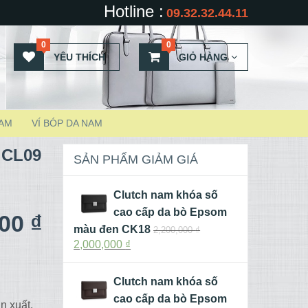
Hotline :
09.32.32.44.11
0
0
YÊU THÍCH
GIỎ HÀNG
NAM
VÍ BÓP DA NAM
a CL09
SẢN PHẨM GIẢM GIÁ
Clutch nam khóa số
cao cấp da bò Epsom
000
₫
màu đen CK18
2,200,000
₫
2,000,000
₫
Clutch nam khóa số
cao cấp da bò Epsom
n xuất.