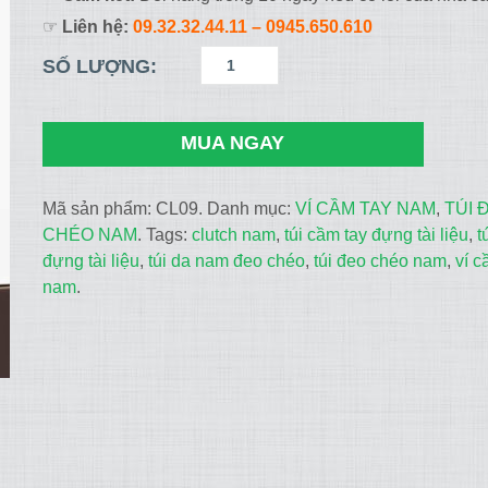
☞
Liên hệ:
09.32.32.44.11
– 0945.650.610
SỐ LƯỢNG:
MUA NGAY
Mã sản phẩm:
CL09
.
Danh mục:
VÍ CẦM TAY NAM
,
TÚI 
CHÉO NAM
.
Tags:
clutch nam
,
túi cầm tay đựng tài liệu
,
t
đựng tài liệu
,
túi da nam đeo chéo
,
túi đeo chéo nam
,
ví c
nam
.