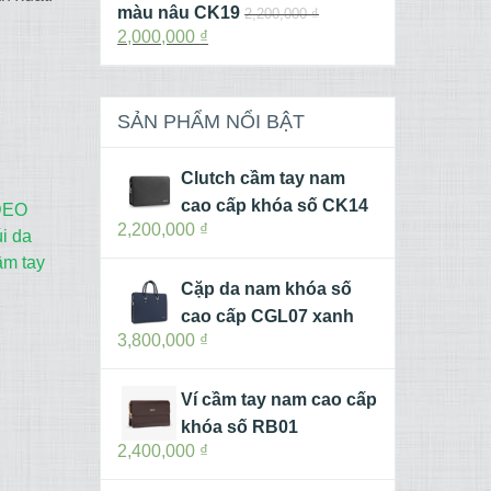
màu nâu CK19
2,200,000
₫
2,000,000
₫
SẢN PHẨM NỔI BẬT
Clutch cầm tay nam
cao cấp khóa số CK14
ĐEO
2,200,000
₫
úi da
ầm tay
Cặp da nam khóa số
cao cấp CGL07 xanh
3,800,000
₫
Ví cầm tay nam cao cấp
khóa số RB01
2,400,000
₫