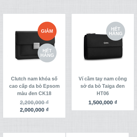
HẾT
GIẢM
HÀNG
GIÁ!
HẾT
HÀNG
Clutch nam khóa số
Ví cầm tay nam công
cao cấp da bò Epsom
sở da bò Taiga đen
màu đen CK18
HT06
2,200,000
₫
1,500,000
₫
2,000,000
₫