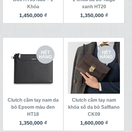
Khóa
xanh HT20
1,450,000
₫
1,350,000
₫
HẾT
HẾT
HÀNG
HÀNG
Clutch cầm tay nam da
Clutch cầm tay nam
bò Epsom màu đen
khóa số da bò Saffiano
HT18
CK09
1,350,000
₫
1,600,000
₫