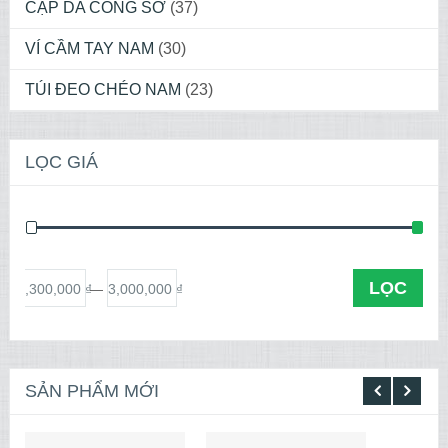
CẶP DA CÔNG SỞ
(37)
VÍ CẦM TAY NAM
(30)
TÚI ĐEO CHÉO NAM
(23)
LỌC GIÁ
LỌC
1,300,000 ₫
3,000,000 ₫
iá
—
SẢN PHẨM MỚI