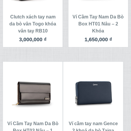
Clutch xách tay nam
Ví Cầm Tay Nam Da Bò
da bò vân Togo khóa
Box HT01 Nâu – 2
vân tay RB10
Khóa
3,000,000
₫
1,650,000
₫
Ví Cầm Tay Nam Da Bò
Ví cầm tay nam Gence
Box HT03 Nâu – 1
2 khoá da bò Taiga