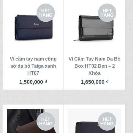
HẾT
HẾT
HÀNG
HÀNG
Ví cầm tay nam công
Ví Cầm Tay Nam Da Bò
sở da bò Taiga xanh
Box HT02 Đen – 2
HT07
Khóa
1,500,000
₫
1,650,000
₫
HẾT
HẾT
HÀNG
HÀNG