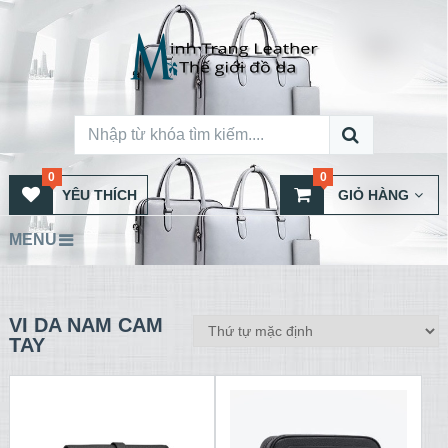
0
0
YÊU THÍCH
GIỎ HÀNG
MENU
VI DA NAM CAM
TAY