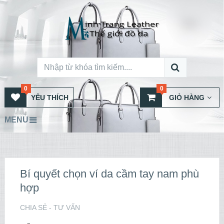
0
0
YÊU THÍCH
GIỎ HÀNG
MENU
Bí quyết chọn ví da cầm tay nam phù
hợp
CHIA SẺ - TƯ VẤN