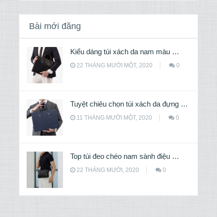
Bài mới đăng
Kiểu dáng túi xách da nam màu …
22 THÁNG MƯỜI MỘT, 2020
0
Tuyệt chiêu chọn túi xách da đựng …
11 THÁNG MƯỜI MỘT, 2020
0
Top túi đeo chéo nam sành điệu …
22 THÁNG MƯỜI, 2020
0