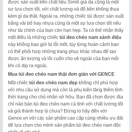
được sản xuất trên chất liệu Simili giả da cũng là một
sự lựa chọn tốt, với chất lượng và độ bền không thua
kém gì da thật. Ngoài ra, những chiếc túi được sản xuất
bằng vải bố hay nhựa cũng là một sự lựa chọn tốt nếu
như tài chính của bạn còn hạn hẹp. Ta có thể nhận thấy
một điều là những chiếc
túi đeo chéo nam sành điệu
này không bao giờ bị lỗi mốt, tùy từng hoàn cảnh bạn
có thể phối hợp những trang phục khác nhau để tạo
được ấn tượng và lôi cuốn cho vẻ ngoài của bạn mỗi
khi có dịp ra ngoài.
Mua túi đeo chéo nam thật đơn giản với GENCE
Một chiếc
túi đeo chéo nam đẹp
không chỉ phù hợp
với nhu cầu sử dụng mà còn là phụ kiện tăng thêm tính
thời trang cho chủ nhân sở hữu. Bạn đã chọn được địa
chỉ nào bán túi đeo chéo nam cá tính với chất lượng tốt
và giá thành hợp lý chưa? Đừng lo hãy đến với
Gence.vn
với các sản phẩm cao cấp cùng nhiều ưu đãi
để lựa chọn cho mình sản phẩm túi đeo chéo nam độc