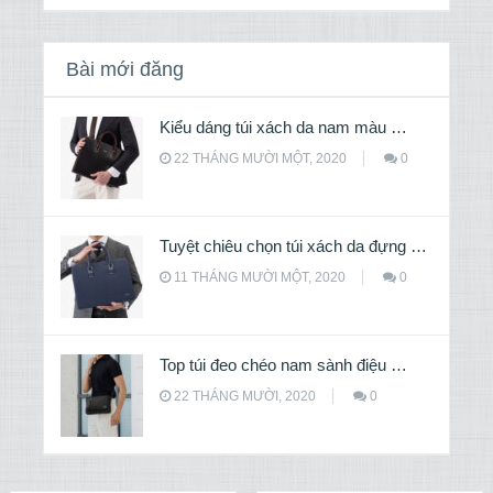
Bài mới đăng
Kiểu dáng túi xách da nam màu …
22 THÁNG MƯỜI MỘT, 2020
0
Tuyệt chiêu chọn túi xách da đựng …
11 THÁNG MƯỜI MỘT, 2020
0
Top túi đeo chéo nam sành điệu …
22 THÁNG MƯỜI, 2020
0