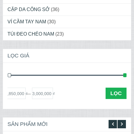
CẶP DA CÔNG SỞ
(36)
VÍ CẦM TAY NAM
(30)
TÚI ĐEO CHÉO NAM
(23)
LỌC GIÁ
LỌC
2,850,000 ₫
3,000,000 ₫
iá
—
SẢN PHẨM MỚI