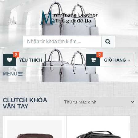
0
0
YÊU THÍCH
GIỎ HÀNG
MENU
CLUTCH KHÓA
VÂN TAY