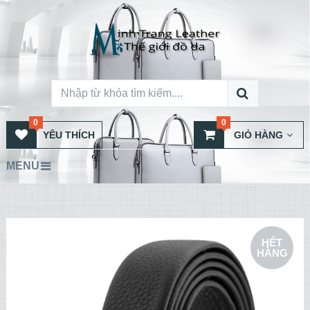
0
0
YÊU THÍCH
GIỎ HÀNG
MENU
HẾT
HÀNG