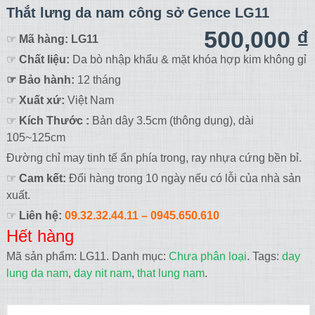
Thắt lưng da nam công sở Gence LG11
500,000
₫
☞
Mã hàng:
LG11
☞
Chất liệu:
Da bò nhập khẩu & mặt khóa hợp kim không gỉ
☞ Bảo hành:
12 tháng
☞
Xuất xứ:
Việt Nam
☞
Kích Thước :
Bản dây 3.5cm (thông dụng), dài
105~125cm
Đường chỉ may tinh tế ẩn phía trong, ray nhựa cứng bền bỉ.
☞
Cam kết:
Đổi hàng trong 10 ngày nếu có lỗi của nhà sản
xuất.
☞
Liên hệ:
09.32.32.44.11 – 0945.650.610
Hết hàng
Mã sản phẩm:
LG11
.
Danh mục:
Chưa phân loại
.
Tags:
day
lung da nam
,
day nit nam
,
that lung nam
.