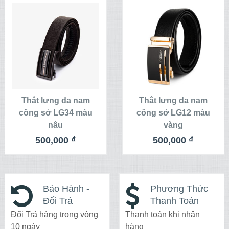
XEM CHI TIẾT
XEM CHI TIẾT
THÊM VÀO
THÊM VÀO
GIỎ HÀNG
GIỎ HÀNG
Thắt lưng da nam
Thắt lưng da nam
công sở LG34 màu
công sở LG12 màu
nâu
vàng
500,000
₫
500,000
₫
Bảo Hành -
Phương Thức
Đổi Trả
Thanh Toán
Đổi Trả hàng trong vòng
Thanh toán khi nhận
10 ngày
hàng