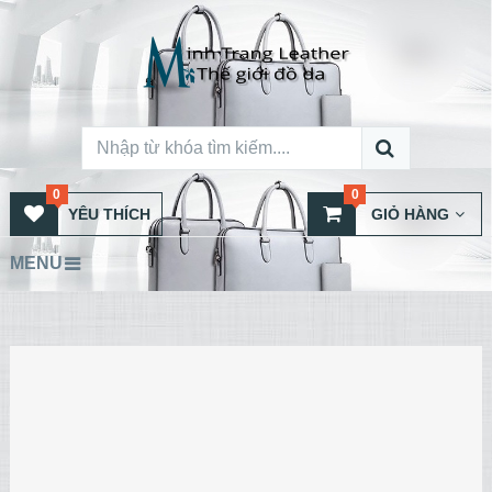
0
0
YÊU THÍCH
GIỎ HÀNG
MENU