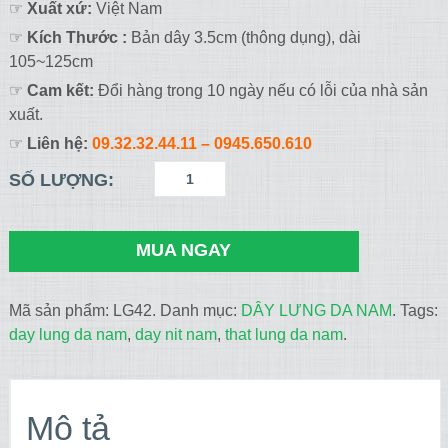
☞
Xuất xứ:
Việt Nam
☞
Kích Thước :
Bản dây 3.5cm (thông dụng), dài
105~125cm
☞
Cam kết:
Đổi hàng trong 10 ngày nếu có lỗi của nhà sản
xuất.
☞
Liên hệ:
09.32.32.44.11 – 0945.650.610
SỐ LƯỢNG:
MUA NGAY
Mã sản phẩm:
LG42
.
Danh mục:
DÂY LƯNG DA NAM
.
Tags:
day lung da nam
,
day nit nam
,
that lung da nam
.
Mô tả