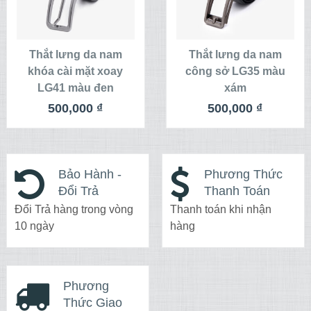
THÊM VÀO
THÊM VÀO
GIỎ HÀNG
GIỎ HÀNG
Thắt lưng da nam
Thắt lưng da nam
khóa cài mặt xoay
công sở LG35 màu
LG41 màu đen
xám
500,000
₫
500,000
₫
Bảo Hành -
Phương Thức
Đổi Trả
Thanh Toán
Đổi Trả hàng trong vòng
Thanh toán khi nhận
10 ngày
hàng
Phương
Thức Giao