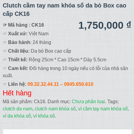
Clutch cầm tay nam khóa số da bò Box cao
cấp CK16
1,750,000
₫
☞ Mã hàng : CK16
☞
Xuất xứ:
Việt Nam
☞
Bảo hành
: 24 tháng
☞
Chất liệu:
Da bò Box cao cấp
☞
Thiết kế:
Rộng 25cm * Cao 15cm * Dày 5.5cm
☞
Cam kết:
Đổi hàng trong 10 ngày nếu có lỗi của nhà sản
xuất.
☞
Liên hệ:
09.32.32.44.11
– 0945.650.610
Hết hàng
Mã sản phẩm:
Ck16
.
Danh mục:
Chưa phân loại
.
Tags:
clutch da nam
,
clutch nam khóa số
,
ví cầm tay nam khóa số
,
ví da khóa số
,
ví khóa số
.