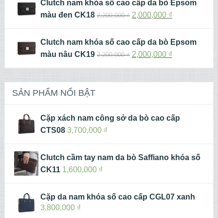
Clutch nam khóa số cao cấp da bò Epsom
màu đen CK18
2,000,000
₫
2,200,000
₫
Clutch nam khóa số cao cấp da bò Epsom
màu nâu CK19
2,000,000
₫
2,200,000
₫
SẢN PHẨM NỔI BẬT
Cặp xách nam công sở da bò cao cấp
CTS08
3,700,000
₫
Clutch cầm tay nam da bò Saffiano khóa số
CK11
1,600,000
₫
Cặp da nam khóa số cao cấp CGL07 xanh
3,800,000
₫