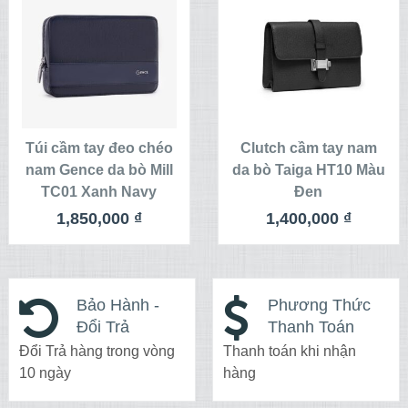
XEM CHI TIẾT
XEM CHI TIẾT
THÊM VÀO
THÊM VÀO
GIỎ HÀNG
GIỎ HÀNG
Túi cầm tay đeo chéo
Clutch cầm tay nam
nam Gence da bò Mill
da bò Taiga HT10 Màu
TC01 Xanh Navy
Đen
1,850,000
₫
1,400,000
₫
Bảo Hành -
Phương Thức
Đổi Trả
Thanh Toán
Đổi Trả hàng trong vòng
Thanh toán khi nhận
10 ngày
hàng