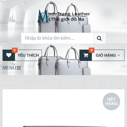
0
0
YÊU THÍCH
GIỎ HÀNG
MENU
HẾT
HÀNG